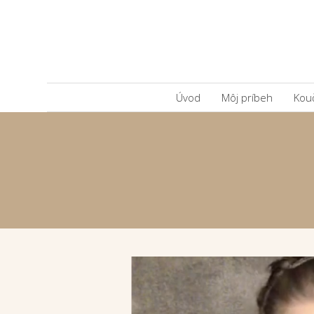
Úvod
Môj príbeh
Kou