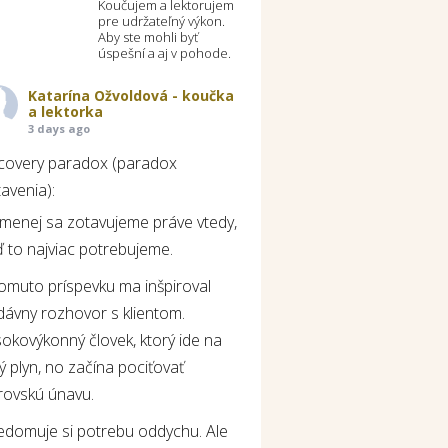
Koučujem a lektorujem
pre udržateľný výkon.
Aby ste mohli byť
úspešní a aj v pohode.
Katarína Ožvoldová - koučka
a lektorka
3 days ago
covery paradox (paradox
avenia):
jmenej sa zotavujeme práve vtedy,
 to najviac potrebujeme.
tomuto príspevku ma inšpiroval
dávny rozhovor s klientom.
okovýkonný človek, ktorý ide na
ý plyn, no začína pociťovať
rovskú únavu.
edomuje si potrebu oddychu. Ale