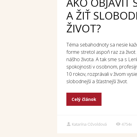
AKO OBJAVIŤ
A ŽIŤ SLOBODN
ŽIVOT?
Téma sebahodnoty sa nesie každý
forme stretol aspoň raz za život
nášho života. A tak sme sa s Lenk
spokojnosti v osobnom, profesij
10 rokov, rozprávali v živom vysi
slobodnejší a šťastnejší život.
Celý článok
Katarína Ožvoldová
4754x