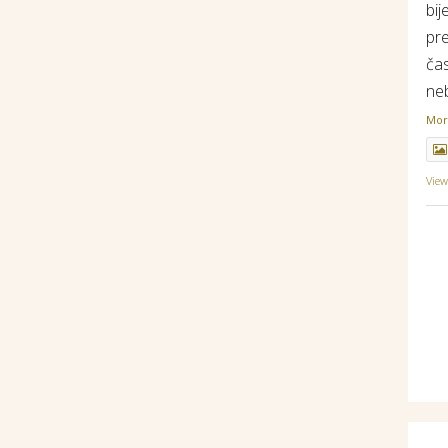
bij
pr
ča
ne
Mo
Vie