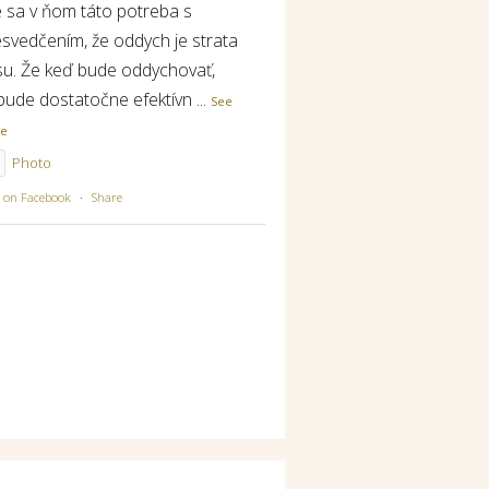
e sa v ňom táto potreba s
esvedčením, že oddych je strata
su. Že keď bude oddychovať,
bude dostatočne efektívn
...
See
re
Photo
w on Facebook
·
Share