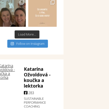
Load More...
Follow on Instagram
Katarína
Ožvoldová -
koučka a
lektorka
283
SUSTAINABLE
PERFORMANCE
COACHING