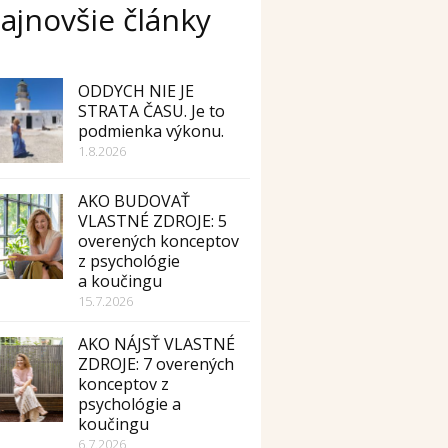
ajnovšie články
ODDYCH NIE JE
STRATA ČASU. Je to
podmienka výkonu.
1.8.2026
AKO BUDOVAŤ
VLASTNÉ ZDROJE: 5
overených konceptov
z psychológie
a koučingu
15.7.2026
AKO NÁJSŤ VLASTNÉ
ZDROJE: 7 overených
konceptov z
psychológie a
koučingu
6.7.2026