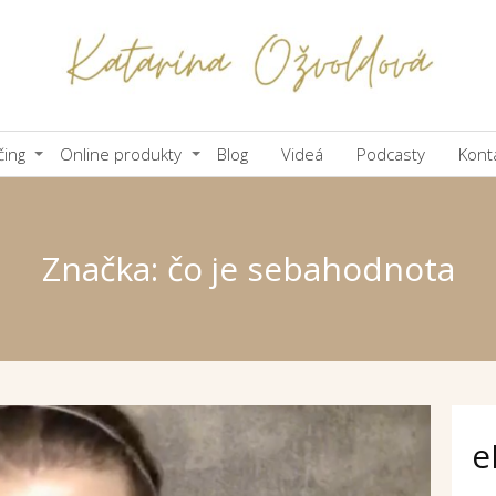
čing
Online produkty
Blog
Videá
Podcasty
Kont
Značka: čo je sebahodnota
e