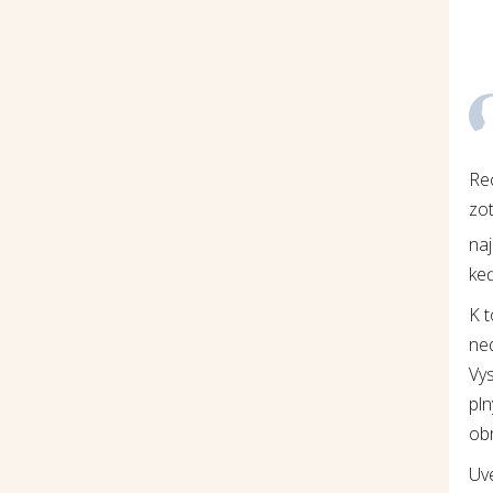
Re
zot
na
keď
K 
ne
Vys
pln
ob
Uv