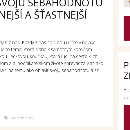
 SVOJU SEBAHODNOTU
EJŠÍ A ŠŤASTNEJŠÍ
m z nás. Každý z nás sa s ňou určite v nejakej
. Je to téma, ktorá siaha k samotným koreňom
ou Ilečkovou, koučkou, ktorá ľudí na ceste k ich
P
nom a aj podnikateľskom živote sprevádza viac ako
elaní na tému ako objaviť svoju sebahodnotu a žiť
Z
Ak
v p
0
Komentárov