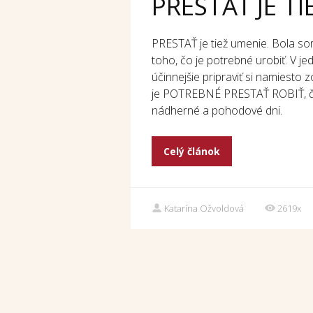
PRESTAŤ JE T
PRESTAŤ je tiež umenie. Bola s
toho, čo je potrebné urobiť. V 
účinnejšie pripraviť si namiesto 
je POTREBNÉ PRESTAŤ ROBIŤ, či 
nádherné a pohodové dni.
Celý článok
Katarína Ožvoldová
2619x