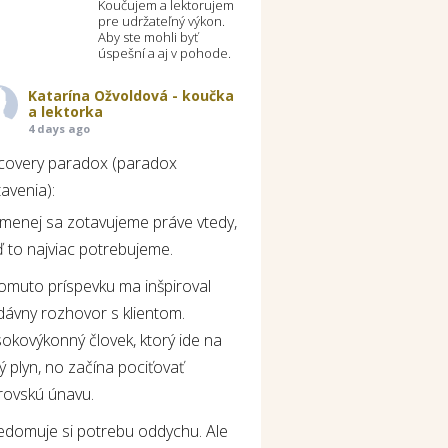
Koučujem a lektorujem
pre udržateľný výkon.
Aby ste mohli byť
úspešní a aj v pohode.
Katarína Ožvoldová - koučka
a lektorka
4 days ago
covery paradox (paradox
avenia):
jmenej sa zotavujeme práve vtedy,
 to najviac potrebujeme.
tomuto príspevku ma inšpiroval
dávny rozhovor s klientom.
okovýkonný človek, ktorý ide na
ý plyn, no začína pociťovať
rovskú únavu.
edomuje si potrebu oddychu. Ale