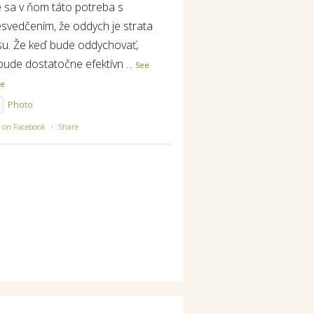
e sa v ňom táto potreba s
esvedčením, že oddych je strata
su. Že keď bude oddychovať,
bude dostatočne efektívn
...
See
re
Photo
w on Facebook
·
Share