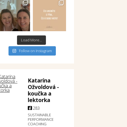
Load More...
Follow on Instagram
Katarína
Ožvoldová -
koučka a
lektorka
283
SUSTAINABLE
PERFORMANCE
COACHING