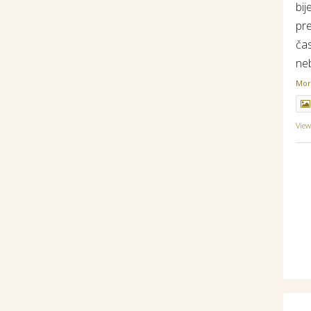
bij
pr
ča
ne
Mo
Vie