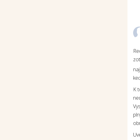
Re
zot
na
keď
K 
ne
Vys
pln
ob
Uv