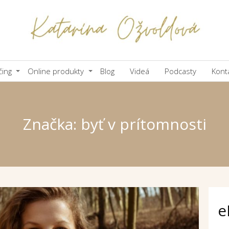
čing
Online produkty
Blog
Videá
Podcasty
Kont
Značka: byť v prítomnosti
e