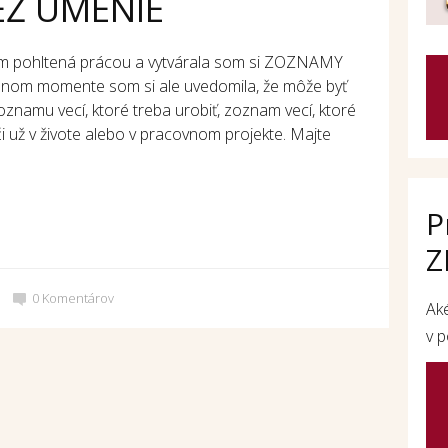
IEŽ UMENIE
om pohltená prácou a vytvárala som si ZOZNAMY
jednom momente som si ale uvedomila, že môže byť
zoznamu vecí, ktoré treba urobiť, zoznam vecí, ktoré
už v živote alebo v pracovnom projekte. Majte
P
Z
0
Komentárov
Ak
v p