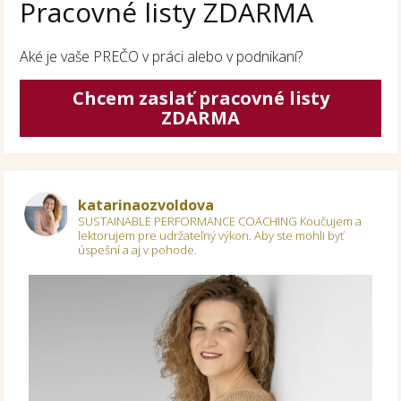
Pracovné listy ZDARMA
Aké je vaše PREČO v práci alebo v podnikaní?
Chcem zaslať pracovné listy
ZDARMA
katarinaozvoldova
SUSTAINABLE PERFORMANCE COACHING
Koučujem a
lektorujem pre udržateľný výkon.
Aby ste mohli byť
úspešní a aj v pohode.