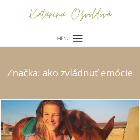
MENU
Značka: ako zvládnuť emócie