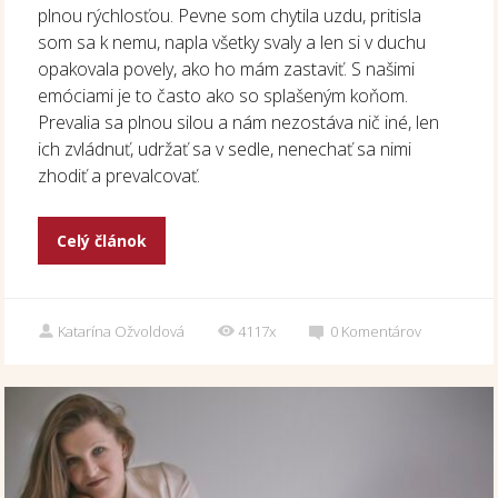
plnou rýchlosťou. Pevne som chytila uzdu, pritisla
som sa k nemu, napla všetky svaly a len si v duchu
opakovala povely, ako ho mám zastaviť. S našimi
emóciami je to často ako so splašeným koňom.
Prevalia sa plnou silou a nám nezostáva nič iné, len
ich zvládnuť, udržať sa v sedle, nenechať sa nimi
zhodiť a prevalcovať.
Celý článok
Katarína Ožvoldová
4117x
0
Komentárov