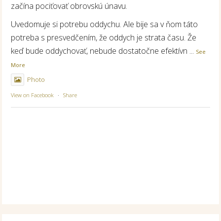
začína pociťovať obrovskú únavu.
Uvedomuje si potrebu oddychu. Ale bije sa v ňom táto
potreba s presvedčením, že oddych je strata času. Že
keď bude oddychovať, nebude dostatočne efektívn
...
See
More
Photo
View on Facebook
·
Share