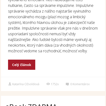
nutkanie, často sa správame impulzívne. Impulzívne
správanie vychádza z nášho najstaršie vyvinutého
emocionálneho mozgu (plazí mozog a limbický
systém), ktorého hlavnou úlohou je zabezpečiť naše
prežitie. Impulzívne správanie však pre nás v dnešnom
usporiadaní spoločnosti nemusí byť vždy
najšťastnejšie. Ako ľudské bytosti máme vyvinutý aj
neokortex, ktorý nám dáva (za vhodných okolností)
možnosť vedome sa rozhodnúť, možnosť voľby.
Celý článok
Katarína Ožvoldová
1752x
0
Komentárov