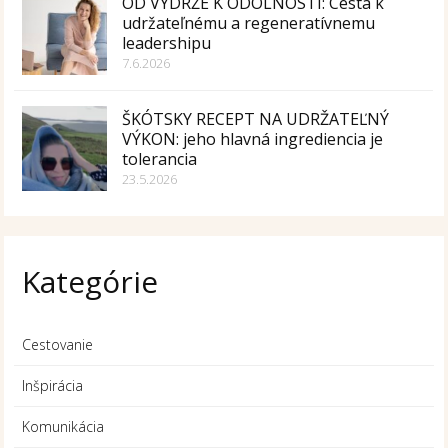
OD VÝDRŽE K ODOLNOSTI: Cesta k
udržateľnému a regeneratívnemu
leadershipu
7.6.2026
ŠKÓTSKY RECEPT NA UDRŽATEĽNÝ
VÝKON: jeho hlavná ingrediencia je
tolerancia
23.5.2026
Kategórie
Cestovanie
Inšpirácia
Komunikácia