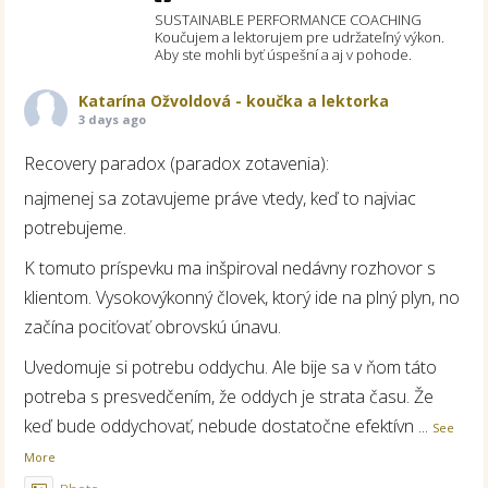
SUSTAINABLE PERFORMANCE COACHING
Koučujem a lektorujem pre udržateľný výkon.
Aby ste mohli byť úspešní a aj v pohode.
Katarína Ožvoldová - koučka a lektorka
3 days ago
Recovery paradox (paradox zotavenia):
najmenej sa zotavujeme práve vtedy, keď to najviac
potrebujeme.
K tomuto príspevku ma inšpiroval nedávny rozhovor s
klientom. Vysokovýkonný človek, ktorý ide na plný plyn, no
začína pociťovať obrovskú únavu.
Uvedomuje si potrebu oddychu. Ale bije sa v ňom táto
potreba s presvedčením, že oddych je strata času. Že
keď bude oddychovať, nebude dostatočne efektívn
...
See
More