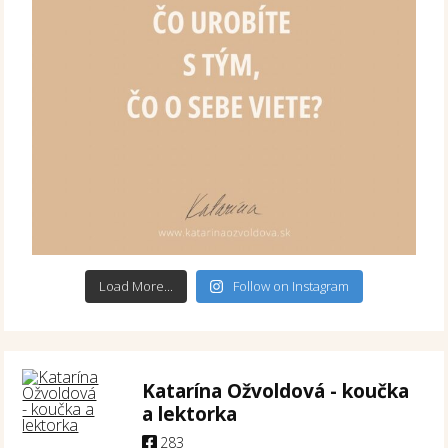
Load More...
Follow on Instagram
Katarína Ožvoldová - koučka
a lektorka
283