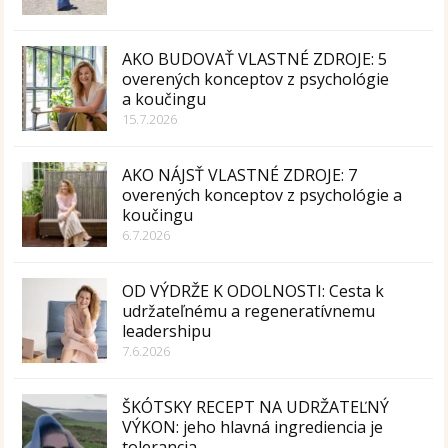
AKO BUDOVAŤ VLASTNÉ ZDROJE: 5
overených konceptov z psychológie
a koučingu
15.7.2026
AKO NÁJSŤ VLASTNÉ ZDROJE: 7
overených konceptov z psychológie a
koučingu
6.7.2026
OD VÝDRŽE K ODOLNOSTI: Cesta k
udržateľnému a regeneratívnemu
leadershipu
7.6.2026
ŠKÓTSKY RECEPT NA UDRŽATEĽNÝ
VÝKON: jeho hlavná ingrediencia je
tolerancia