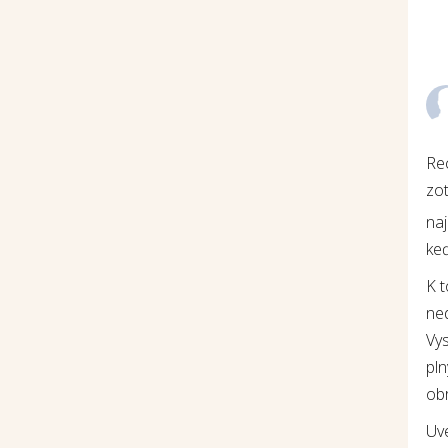
Re
zot
na
keď
K 
ne
Vys
pln
ob
Uv