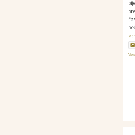
bij
pr
ča
ne
Mo
Vie