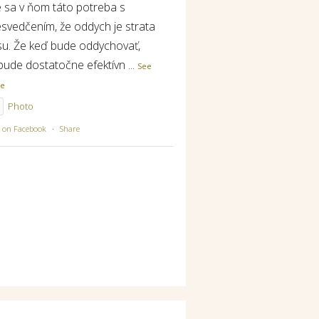
e sa v ňom táto potreba s
esvedčením, že oddych je strata
su. Že keď bude oddychovať,
bude dostatočne efektívn
...
See
re
Photo
w on Facebook
·
Share