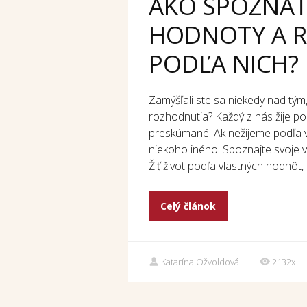
AKO SPOZNAŤ
HODNOTY A 
PODĽA NICH?
Zamýšľali ste sa niekedy nad tým,
rozhodnutia? Každý z nás žije po
preskúmané. Ak nežijeme podľa 
niekoho iného. Spoznajte svoje v
Žiť život podľa vlastných hodnôt,
Celý článok
Katarína Ožvoldová
2132x