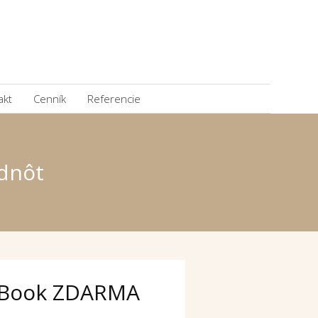
akt
Cenník
Referencie
odnôt
Book ZDARMA