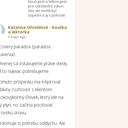
Koučujem a lektorujem
pre udržateľný výkon.
Aby ste mohli byť
úspešní a aj v pohode.
Katarína Ožvoldová - koučka
a lektorka
3 days ago
covery paradox (paradox
avenia):
jmenej sa zotavujeme práve vtedy,
 to najviac potrebujeme.
tomuto príspevku ma inšpiroval
dávny rozhovor s klientom.
okovýkonný človek, ktorý ide na
ý plyn, no začína pociťovať
rovskú únavu.
edomuje si potrebu oddychu. Ale