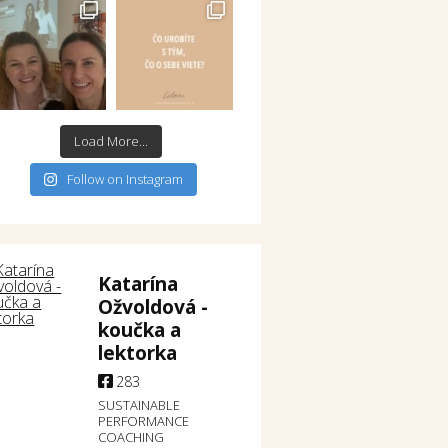
Load More...
Follow on Instagram
Katarína
Ožvoldová -
koučka a
lektorka
283
SUSTAINABLE
PERFORMANCE
COACHING