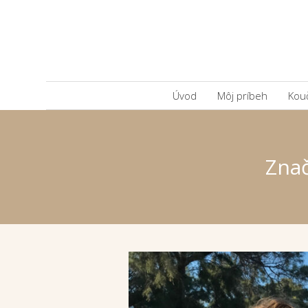
Úvod
Môj príbeh
Kou
Znač