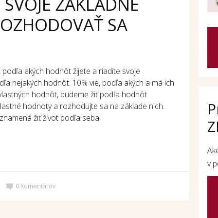
 SVOJE ZÁKLADNÉ
ROZHODOVAŤ SA
 podľa akých hodnôt žijete a riadite svoje
dľa nejakých hodnôt. 10% vie, podľa akých a má ich
vlastných hodnôt, budeme žiť podľa hodnôt
P
lastné hodnoty a rozhodujte sa na základe nich.
 znamená žiť život podľa seba.
Z
Ak
v p
0
Komentárov