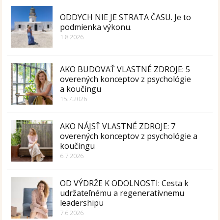
ODDYCH NIE JE STRATA ČASU. Je to
podmienka výkonu.
1.8.2026
AKO BUDOVAŤ VLASTNÉ ZDROJE: 5
overených konceptov z psychológie
a koučingu
15.7.2026
AKO NÁJSŤ VLASTNÉ ZDROJE: 7
overených konceptov z psychológie a
koučingu
6.7.2026
OD VÝDRŽE K ODOLNOSTI: Cesta k
udržateľnému a regeneratívnemu
leadershipu
7.6.2026