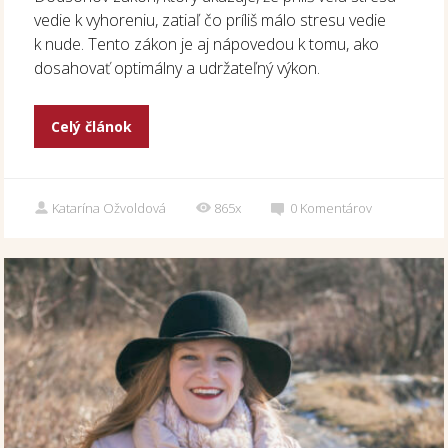
vedie k vyhoreniu, zatiaľ čo príliš málo stresu vedie
k nude. Tento zákon je aj nápovedou k tomu, ako
dosahovať optimálny a udržateľný výkon.
Celý článok
Katarína Ožvoldová
865x
0
Komentárov