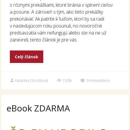
s rôznymi prekážkami, ktoré bránia v splnení cieľov
a posune. A zároveň s tým, ako tieto prekážky
prekonávať. Ak patríte k ľuďom, ktorí by sa radi
v nasledujúcom roku posunuli, no novoročné
predsavzatia vám nefungujú alebo ste na ne už
zanevreli, tento článok je pre vás.
Celý článok
Katarína Ožvoldová
1528x
0
Komentárov
eBook ZDARMA