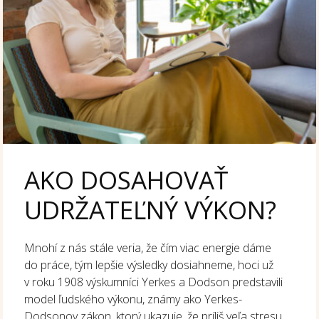
AKO DOSAHOVAŤ
UDRŽATEĽNÝ VÝKON?
Mnohí z nás stále veria, že čím viac energie dáme
do práce, tým lepšie výsledky dosiahneme, hoci už
v roku 1908 výskumníci Yerkes a Dodson predstavili
model ľudského výkonu, známy ako Yerkes-
Dodsonov zákon, ktorý ukazuje, že príliš veľa stresu