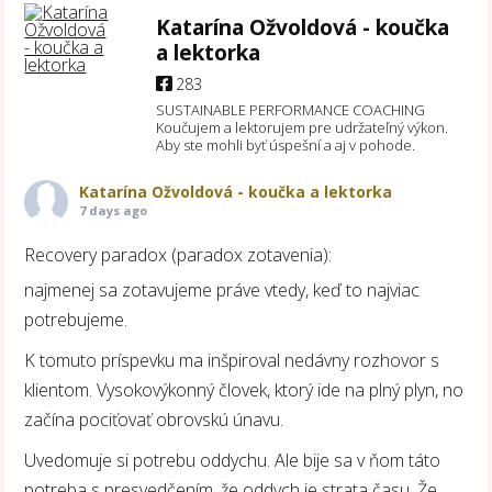
Katarína Ožvoldová - koučka
a lektorka
283
SUSTAINABLE PERFORMANCE COACHING
Koučujem a lektorujem pre udržateľný výkon.
Aby ste mohli byť úspešní a aj v pohode.
Katarína Ožvoldová - koučka a lektorka
7 days ago
Recovery paradox (paradox zotavenia):
najmenej sa zotavujeme práve vtedy, keď to najviac
potrebujeme.
K tomuto príspevku ma inšpiroval nedávny rozhovor s
klientom. Vysokovýkonný človek, ktorý ide na plný plyn, no
začína pociťovať obrovskú únavu.
Uvedomuje si potrebu oddychu. Ale bije sa v ňom táto
potreba s presvedčením, že oddych je strata času. Že