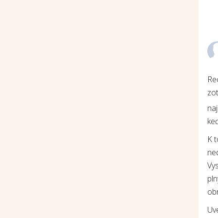
Re
zot
na
keď
K 
ne
Vys
pln
ob
Uv