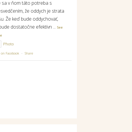
e sa v ňom táto potreba s
esvedčením, že oddych je strata
su. Že keď bude oddychovať,
bude dostatočne efektívn
...
See
re
Photo
w on Facebook
·
Share