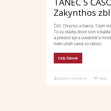
TANEC S ČASO
Zakynthos zblí
ČAS. Chronos a Kairos. S kým mám
To sú otázky, ktoré som si klád
a priestor byť a uvedomiť si mno
mám vzťah sama so sebou.
Celý článok
Katarína Ožvoldová
1863x