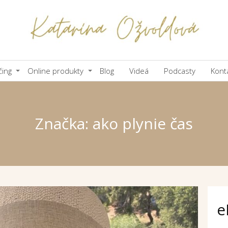
čing
Online produkty
Blog
Videá
Podcasty
Kont
Značka: ako plynie čas
e