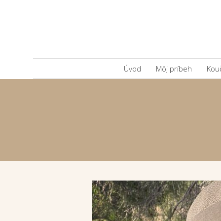
Úvod
Môj príbeh
Kou