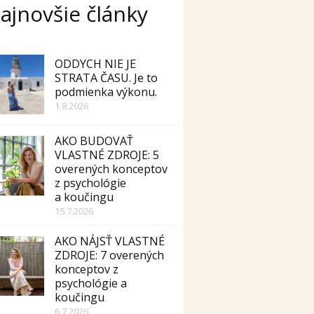
ajnovšie články
ODDYCH NIE JE
STRATA ČASU. Je to
podmienka výkonu.
1.8.2026
AKO BUDOVAŤ
VLASTNÉ ZDROJE: 5
overených konceptov
z psychológie
a koučingu
15.7.2026
AKO NÁJSŤ VLASTNÉ
ZDROJE: 7 overených
konceptov z
psychológie a
koučingu
6.7.2026