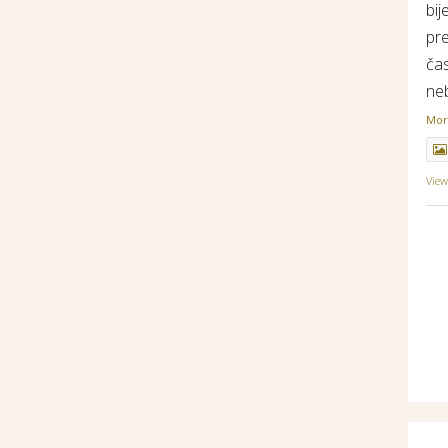
bij
pr
ča
ne
Mo
Vie