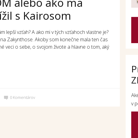
M alebo ako ma
žil s Kairosom
 lepší vzťah? A ako mi v tých vzťahoch vlastne je?
la na Zakynthose. Akoby som konečne mala ten čas
hé veci o sebe, o svojom živote a hlavne o tom, aký
P
Z
Ak
0
Komentárov
v p