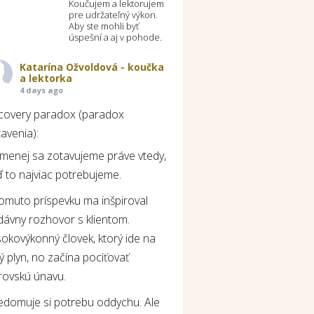
Koučujem a lektorujem
pre udržateľný výkon.
Aby ste mohli byť
úspešní a aj v pohode.
Katarína Ožvoldová - koučka
a lektorka
4 days ago
covery paradox (paradox
avenia):
jmenej sa zotavujeme práve vtedy,
 to najviac potrebujeme.
tomuto príspevku ma inšpiroval
dávny rozhovor s klientom.
okovýkonný človek, ktorý ide na
ý plyn, no začína pociťovať
rovskú únavu.
edomuje si potrebu oddychu. Ale