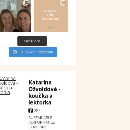
Load More...
Follow on Instagram
Katarína
Ožvoldová -
koučka a
lektorka
283
SUSTAINABLE
PERFORMANCE
COACHING