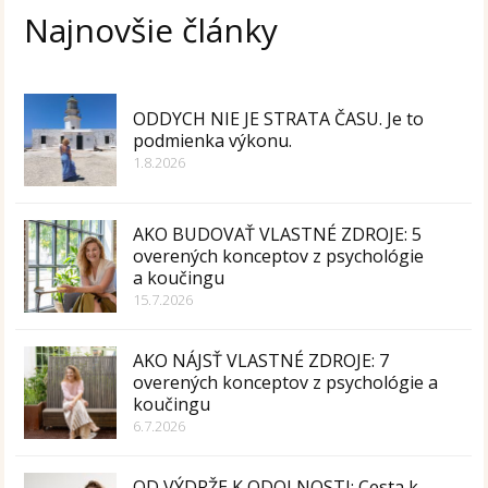
Najnovšie články
ODDYCH NIE JE STRATA ČASU. Je to
podmienka výkonu.
1.8.2026
AKO BUDOVAŤ VLASTNÉ ZDROJE: 5
overených konceptov z psychológie
a koučingu
15.7.2026
AKO NÁJSŤ VLASTNÉ ZDROJE: 7
overených konceptov z psychológie a
koučingu
6.7.2026
OD VÝDRŽE K ODOLNOSTI: Cesta k