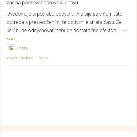
začína pociťovať obrovskú únavu.
Uvedomuje si potrebu oddychu. Ale bije sa v ňom táto
potreba s presvedčením, že oddych je strata času. Že
keď bude oddychovať, nebude dostatočne efektívn
...
See
More
Photo
View on Facebook
·
Share