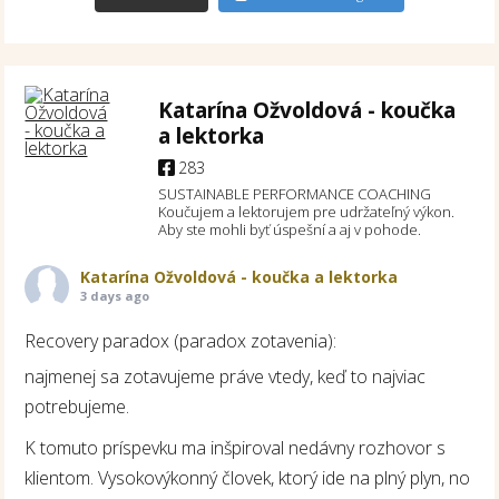
Katarína Ožvoldová - koučka
a lektorka
283
SUSTAINABLE PERFORMANCE COACHING
Koučujem a lektorujem pre udržateľný výkon.
Aby ste mohli byť úspešní a aj v pohode.
Katarína Ožvoldová - koučka a lektorka
3 days ago
Recovery paradox (paradox zotavenia):
najmenej sa zotavujeme práve vtedy, keď to najviac
potrebujeme.
K tomuto príspevku ma inšpiroval nedávny rozhovor s
klientom. Vysokovýkonný človek, ktorý ide na plný plyn, no