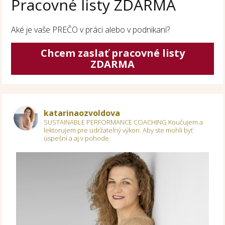
Pracovné listy ZDARMA
Aké je vaše PREČO v práci alebo v podnikaní?
Chcem zaslať pracovné listy
ZDARMA
katarinaozvoldova
SUSTAINABLE PERFORMANCE COACHING
Koučujem a
lektorujem pre udržateľný výkon.
Aby ste mohli byť
úspešní a aj v pohode.