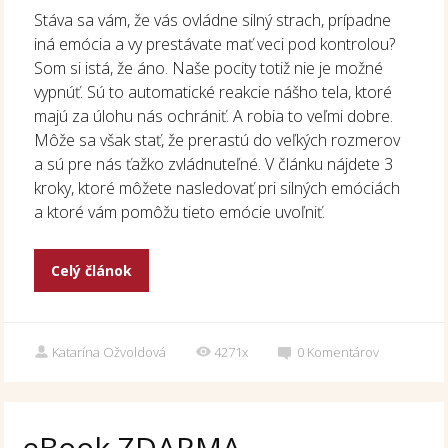
Stáva sa vám, že vás ovládne silný strach, prípadne
iná emócia a vy prestávate mať veci pod kontrolou?
Som si istá, že áno. Naše pocity totiž nie je možné
vypnúť. Sú to automatické reakcie nášho tela, ktoré
majú za úlohu nás ochrániť. A robia to veľmi dobre.
Môže sa však stať, že prerastú do veľkých rozmerov
a sú pre nás ťažko zvládnuteľné. V článku nájdete 3
kroky, ktoré môžete nasledovať pri silných emóciách
a ktoré vám pomôžu tieto emócie uvoľniť.
Celý článok
Katarína Ožvoldová
4271x
0
Komentárov
eBook ZDARMA