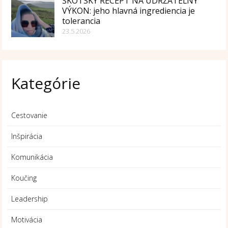
ŠKÓTSKY RECEPT NA UDRŽATEĽNÝ
VÝKON: jeho hlavná ingrediencia je
tolerancia
23.5.2026
Kategórie
Cestovanie
Inšpirácia
Komunikácia
Koučing
Leadership
Motivácia