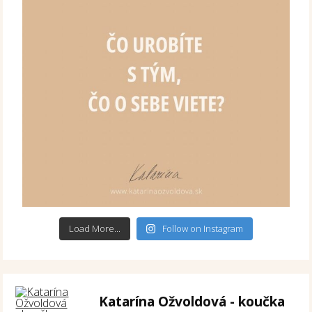
Load More...
Follow on Instagram
Katarína Ožvoldová - koučka