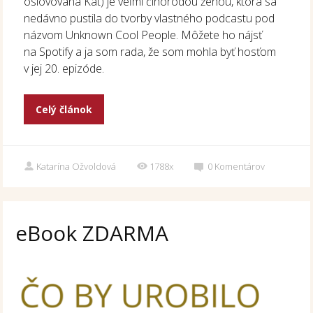
oslovovaná Kat) je veľmi činorodou ženou, ktorá sa
nedávno pustila do tvorby vlastného podcastu pod
názvom Unknown Cool People. Môžete ho nájsť
na Spotify a ja som rada, že som mohla byť hosťom
v jej 20. epizóde.
Celý článok
Katarína Ožvoldová
1788x
0
Komentárov
eBook ZDARMA