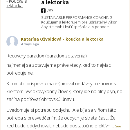
a lektorka
283
SUSTAINABLE PERFORMANCE COACHING
Koučujem a lektorujem pre udržateľný výkon.
Aby ste mohli byť úspešní a aj v pohode.
Katarína Ožvoldová - koučka a lektorka
4 days ago
Recovery paradox (paradox zotavenia):
najmenej sa zotavujeme práve vtedy, keď to najviac
potrebujeme.
K tomuto príspevku ma inšpiroval nedávny rozhovor s
klientom. Vysokovýkonný človek, ktorý ide na plný plyn, no
začína pociťovať obrovskú únavu.
Uvedomuje si potrebu oddychu. Ale bije sa v ňom táto
potreba s presvedčením, že oddych je strata času. Že
keď bude oddychovať, nebude dostatočne efektívn
...
See