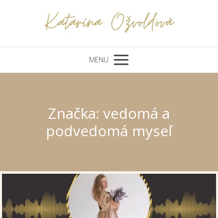
MENU
Značka: vedomá a
podvedomá myseľ