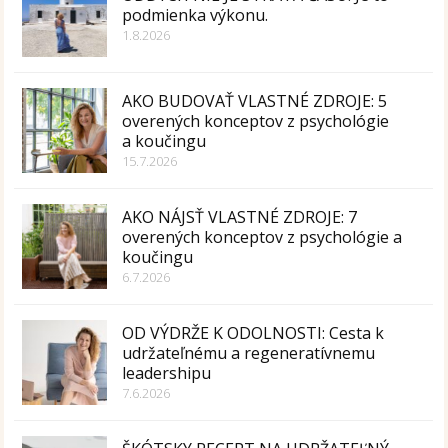
podmienka výkonu.
1.8.2026
AKO BUDOVAŤ VLASTNÉ ZDROJE: 5
overených konceptov z psychológie
a koučingu
15.7.2026
AKO NÁJSŤ VLASTNÉ ZDROJE: 7
overených konceptov z psychológie a
koučingu
6.7.2026
OD VÝDRŽE K ODOLNOSTI: Cesta k
udržateľnému a regeneratívnemu
leadershipu
7.6.2026