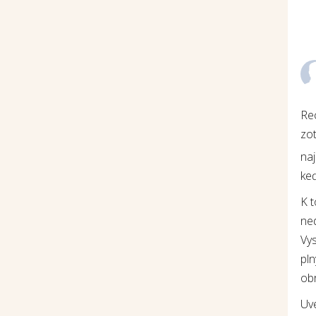
Re
zot
na
keď
K 
ne
Vys
pln
ob
Uv