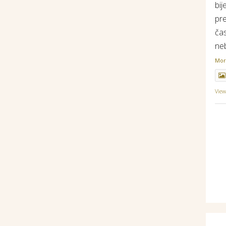
bij
pr
ča
ne
Mo
Vie