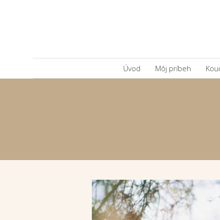
Úvod
Môj príbeh
Kou