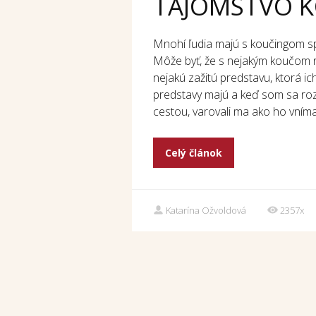
TAJOMSTVO 
Mnohí ľudia majú s koučingom sp
Môže byť, že s nejakým koučom 
nejakú zažitú predstavu, ktorá i
predstavy majú a keď som sa ro
cestou, varovali ma ako ho vnímaj
Celý článok
Katarína Ožvoldová
2357x