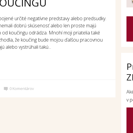
KOUČINGU
ojené určité negatívne predstavy alebo predsudky.
nemali dobrú skúsenosť alebo len proste majú
ch od koučingu odrádza. Mnohí moji priatelia také
zhodla, že koučing bude mojou ďalšou pracovnou
ú alebo vystrúhali takú...
P
Z
0
Komentárov
Ak
v p