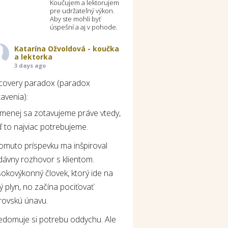
Koučujem a lektorujem
pre udržateľný výkon.
Aby ste mohli byť
úspešní a aj v pohode.
Katarína Ožvoldová - koučka
a lektorka
3 days ago
covery paradox (paradox
avenia):
jmenej sa zotavujeme práve vtedy,
 to najviac potrebujeme.
tomuto príspevku ma inšpiroval
dávny rozhovor s klientom.
okovýkonný človek, ktorý ide na
ý plyn, no začína pociťovať
rovskú únavu.
edomuje si potrebu oddychu. Ale