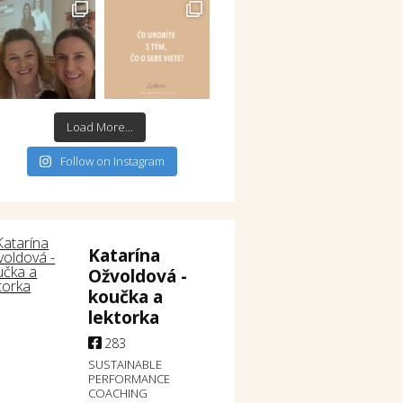
Load More...
Follow on Instagram
Katarína
Ožvoldová -
koučka a
lektorka
283
SUSTAINABLE
PERFORMANCE
COACHING