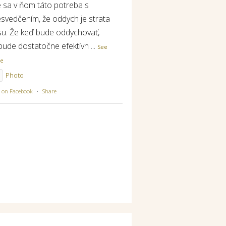
e sa v ňom táto potreba s
esvedčením, že oddych je strata
su. Že keď bude oddychovať,
bude dostatočne efektívn
...
See
re
Photo
w on Facebook
·
Share