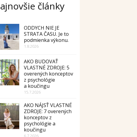
ajnovšie články
ODDYCH NIE JE
STRATA ČASU. Je to
podmienka výkonu.
1.8.2026
AKO BUDOVAŤ
VLASTNÉ ZDROJE: 5
overených konceptov
z psychológie
a koučingu
15.7.2026
AKO NÁJSŤ VLASTNÉ
ZDROJE: 7 overených
konceptov z
psychológie a
koučingu
6.7.2026