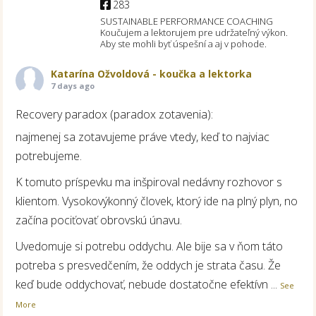
283
SUSTAINABLE PERFORMANCE COACHING
Koučujem a lektorujem pre udržateľný výkon.
Aby ste mohli byť úspešní a aj v pohode.
Katarína Ožvoldová - koučka a lektorka
7 days ago
Recovery paradox (paradox zotavenia):
najmenej sa zotavujeme práve vtedy, keď to najviac
potrebujeme.
K tomuto príspevku ma inšpiroval nedávny rozhovor s
klientom. Vysokovýkonný človek, ktorý ide na plný plyn, no
začína pociťovať obrovskú únavu.
Uvedomuje si potrebu oddychu. Ale bije sa v ňom táto
potreba s presvedčením, že oddych je strata času. Že
keď bude oddychovať, nebude dostatočne efektívn
...
See
More