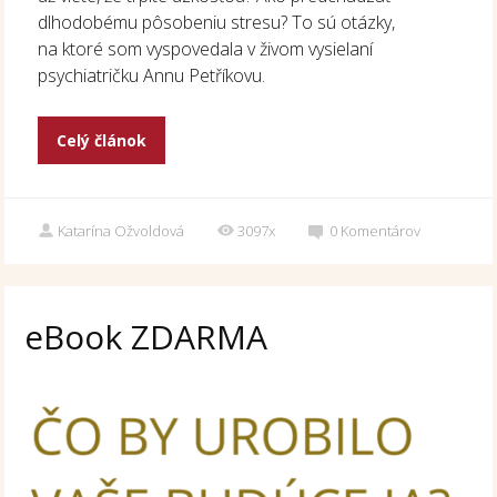
dlhodobému pôsobeniu stresu? To sú otázky,
na ktoré som vyspovedala v živom vysielaní
psychiatričku Annu Petříkovu.
Celý článok
Katarína Ožvoldová
3097x
0
Komentárov
eBook ZDARMA