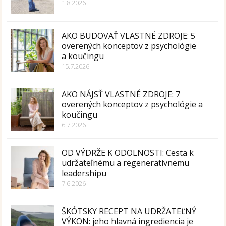
1.8.2026
AKO BUDOVAŤ VLASTNÉ ZDROJE: 5
overených konceptov z psychológie
a koučingu
15.7.2026
AKO NÁJSŤ VLASTNÉ ZDROJE: 7
overených konceptov z psychológie a
koučingu
6.7.2026
OD VÝDRŽE K ODOLNOSTI: Cesta k
udržateľnému a regeneratívnemu
leadershipu
7.6.2026
ŠKÓTSKY RECEPT NA UDRŽATEĽNÝ
VÝKON: jeho hlavná ingrediencia je