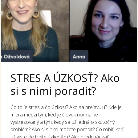
STRES A ÚZKOSŤ? Ako
si s nimi poradiť?
Čo to je stres a čo úzkosť? Ako sa prejavujú? Kde je
miera medzi tým, keď je človek normálne
vystresovaný a tým, kedy sa už jedná o skutočný
problém? Ako si s nimi môžete poradiť? Čo robiť, keď
už viete, že trpíte úzkosťou? Ako predchádzať