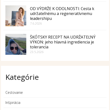
OD VÝDRŽE K ODOLNOSTI: Cesta k
udržateľnému a regeneratívnemu
leadershipu
7.6.2026
ŠKÓTSKY RECEPT NA UDRŽATEĽNÝ
VÝKON: jeho hlavná ingrediencia je
tolerancia
23.5.2026
Kategórie
Cestovanie
Inšpirácia