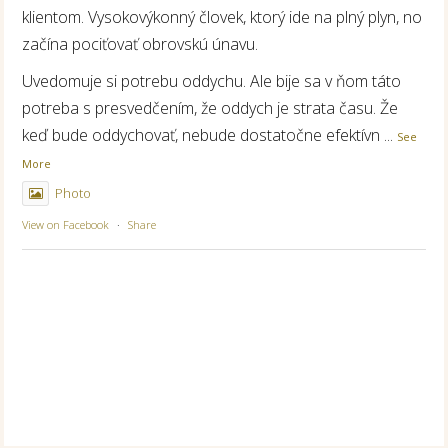
klientom. Vysokovýkonný človek, ktorý ide na plný plyn, no
začína pociťovať obrovskú únavu.
Uvedomuje si potrebu oddychu. Ale bije sa v ňom táto
potreba s presvedčením, že oddych je strata času. Že
keď bude oddychovať, nebude dostatočne efektívn
...
See
More
Photo
View on Facebook
·
Share