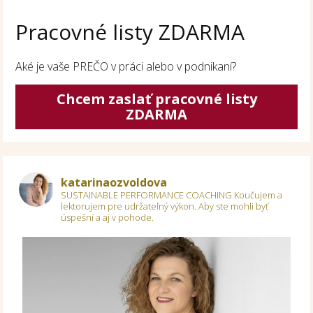
Pracovné listy ZDARMA
Aké je vaše PREČO v práci alebo v podnikaní?
Chcem zaslať pracovné listy
ZDARMA
katarinaozvoldova
SUSTAINABLE PERFORMANCE COACHING
Koučujem a
lektorujem pre udržateľný výkon.
Aby ste mohli byť
úspešní a aj v pohode.