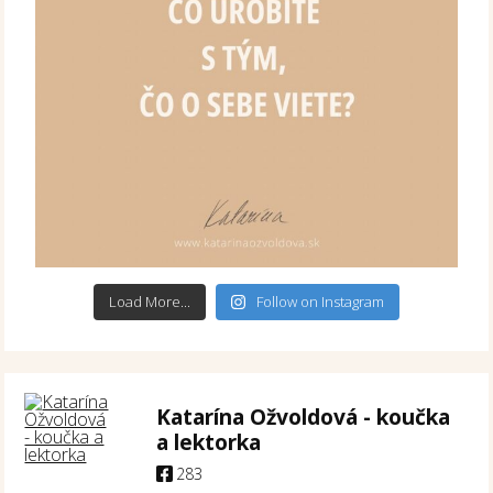
Load More...
Follow on Instagram
Katarína Ožvoldová - koučka
a lektorka
283