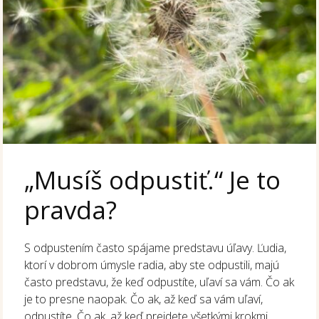
„Musíš odpustiť.“ Je to
pravda?
S odpustením často spájame predstavu úľavy. Ľudia,
ktorí v dobrom úmysle radia, aby ste odpustili, majú
často predstavu, že keď odpustíte, uľaví sa vám. Čo ak
je to presne naopak. Čo ak, až keď sa vám uľaví,
odpustíte. Čo ak, až keď prejdete všetkými krokmi