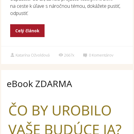
na ceste k úľave s náročnou témou, dokážete pustiť,
odpustiť.
Celý článok
Katarína Ožvoldová
2667x
0
Komentárov
eBook ZDARMA