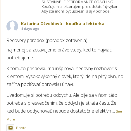
SUSTAINABLE PERFORMANCE COACHING
Koučujem a lektorujem pre udržateľný výkon.
Aby ste mohli byť úspešní a aj v pohode.
Katarína Ožvoldová - koučka a lektorka
4 days ago
Recovery paradox (paradox zotavenia):
najmenej sa zotavujeme práve vtedy, keď to najviac
potrebujeme.
K tomuto príspevku ma inšpiroval nedávny rozhovor s
klientom. Vysokovýkonný človek, ktorý ide na plný plyn, no
začína pociťovať obrovskú únavu.
Uvedomuje si potrebu oddychu. Ale bije sa v ňom táto
potreba s presvedčením, že oddych je strata času. Že
keď bude oddychovať, nebude dostatočne efektívn
...
See
More
Photo