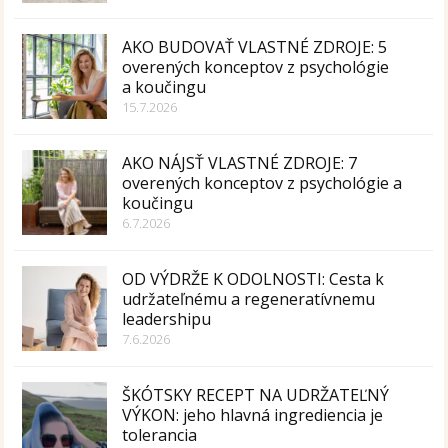
AKO BUDOVAŤ VLASTNÉ ZDROJE: 5
overených konceptov z psychológie
a koučingu
15.7.2026
AKO NÁJSŤ VLASTNÉ ZDROJE: 7
overených konceptov z psychológie a
koučingu
6.7.2026
OD VÝDRŽE K ODOLNOSTI: Cesta k
udržateľnému a regeneratívnemu
leadershipu
7.6.2026
ŠKÓTSKY RECEPT NA UDRŽATEĽNÝ
VÝKON: jeho hlavná ingrediencia je
tolerancia