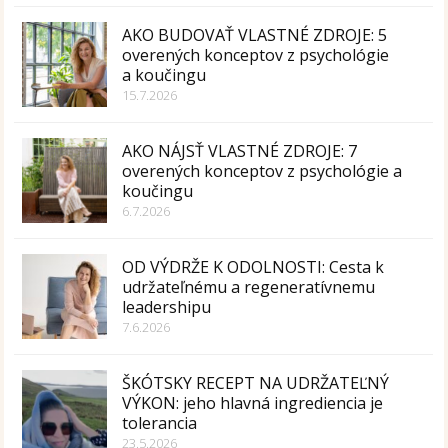
AKO BUDOVAŤ VLASTNÉ ZDROJE: 5
overených konceptov z psychológie
a koučingu
15.7.2026
AKO NÁJSŤ VLASTNÉ ZDROJE: 7
overených konceptov z psychológie a
koučingu
6.7.2026
OD VÝDRŽE K ODOLNOSTI: Cesta k
udržateľnému a regeneratívnemu
leadershipu
7.6.2026
ŠKÓTSKY RECEPT NA UDRŽATEĽNÝ
VÝKON: jeho hlavná ingrediencia je
tolerancia
23.5.2026