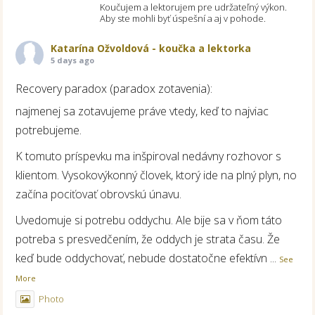
Koučujem a lektorujem pre udržateľný výkon.
Aby ste mohli byť úspešní a aj v pohode.
Katarína Ožvoldová - koučka a lektorka
5 days ago
Recovery paradox (paradox zotavenia):
najmenej sa zotavujeme práve vtedy, keď to najviac
potrebujeme.
K tomuto príspevku ma inšpiroval nedávny rozhovor s
klientom. Vysokovýkonný človek, ktorý ide na plný plyn, no
začína pociťovať obrovskú únavu.
Uvedomuje si potrebu oddychu. Ale bije sa v ňom táto
potreba s presvedčením, že oddych je strata času. Že
keď bude oddychovať, nebude dostatočne efektívn
...
See
More
Photo