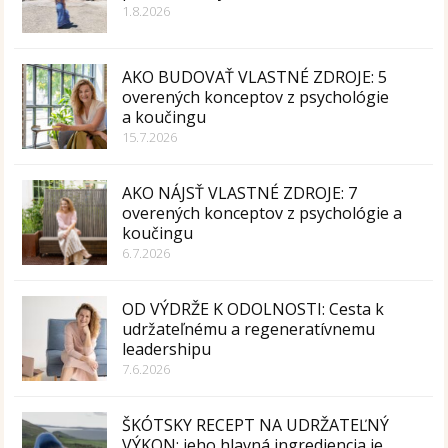
1.8.2026
AKO BUDOVAŤ VLASTNÉ ZDROJE: 5
overených konceptov z psychológie
a koučingu
15.7.2026
AKO NÁJSŤ VLASTNÉ ZDROJE: 7
overených konceptov z psychológie a
koučingu
6.7.2026
OD VÝDRŽE K ODOLNOSTI: Cesta k
udržateľnému a regeneratívnemu
leadershipu
7.6.2026
ŠKÓTSKY RECEPT NA UDRŽATEĽNÝ
VÝKON: jeho hlavná ingrediencia je