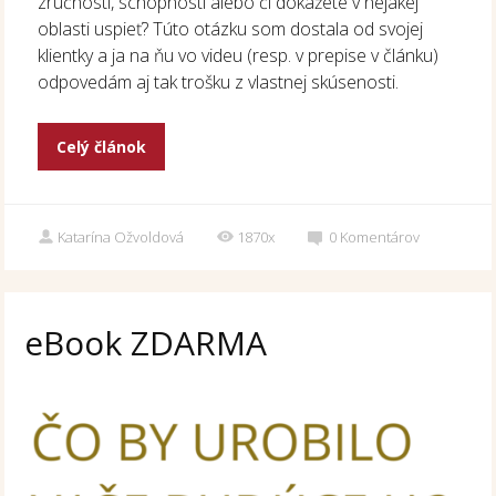
zručnosti, schopnosti alebo či dokážete v nejakej
oblasti uspieť? Túto otázku som dostala od svojej
klientky a ja na ňu vo videu (resp. v prepise v článku)
odpovedám aj tak trošku z vlastnej skúsenosti.
Celý článok
Katarína Ožvoldová
1870x
0
Komentárov
eBook ZDARMA