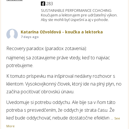
283
SUSTAINABLE PERFORMANCE COACHING
Koučujem a lektorujem pre udržateľný výkon.
Aby ste mohli byť úspešní a aj v pohode.
Katarína Ožvoldová - koučka a lektorka
7 days ago
Recovery paradox (paradox zotavenia):
najmenej sa zotavujeme práve vtedy, keď to najviac
potrebujeme.
K tomuto príspevku ma inšpiroval nedávny rozhovor s
klientom. Vysokovýkonný človek, ktorý ide na plný plyn, no
začína pociťovať obrovskú únavu.
Uvedomuje si potrebu oddychu. Ale bije sa v ňom táto
potreba s presvedčením, že oddych je strata času. Že
keď bude oddychovať, nebude dostatočne efektívn
...
See
More