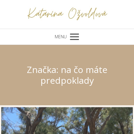
MENU
Značka: na čo máte
predpoklady