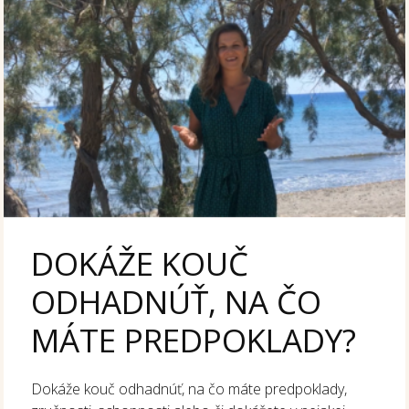
DOKÁŽE KOUČ
ODHADNÚŤ, NA ČO
MÁTE PREDPOKLADY?
Dokáže kouč odhadnúť, na čo máte predpoklady,