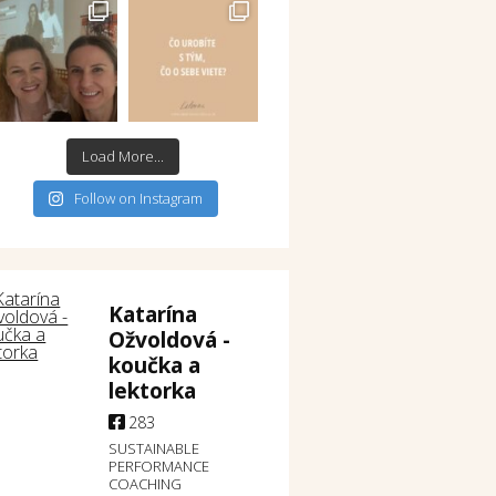
Load More...
Follow on Instagram
Katarína
Ožvoldová -
koučka a
lektorka
283
SUSTAINABLE
PERFORMANCE
COACHING