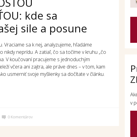
LOSŤOU
OU: kde sa
ašej sile a posune
u. Vraciame sa k nej, analyzujeme, hľadáme
nikdy neprídu. A zatiaľ, čo sa točíme v kruhu „čo
na. V koučovaní pracujeme s jednoduchým
P
eleží včera ani zajtra, ale práve dnes – v tom, kam
o usmerniť svoje myšlienky sa dočítate v článku.
Z
Ak
v p
0
Komentárov