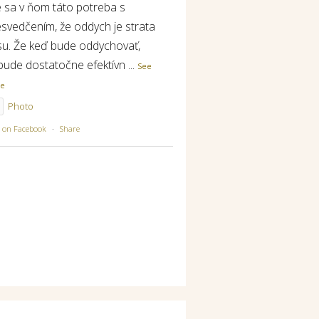
e sa v ňom táto potreba s
esvedčením, že oddych je strata
su. Že keď bude oddychovať,
bude dostatočne efektívn
...
See
re
Photo
w on Facebook
·
Share