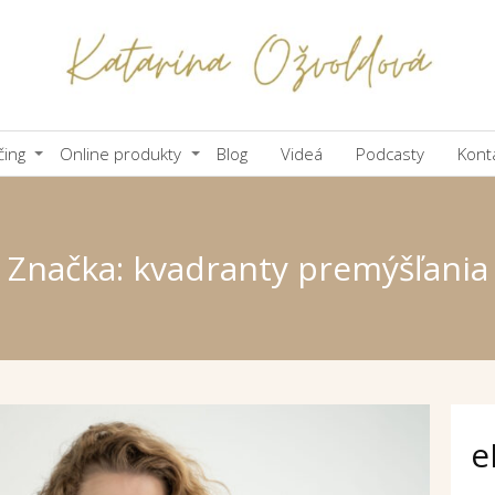
čing
Online produkty
Blog
Videá
Podcasty
Kont
Značka: kvadranty premýšľania
e