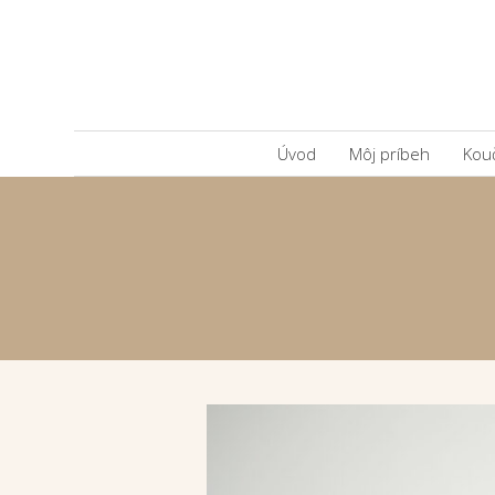
Úvod
Môj príbeh
Kou