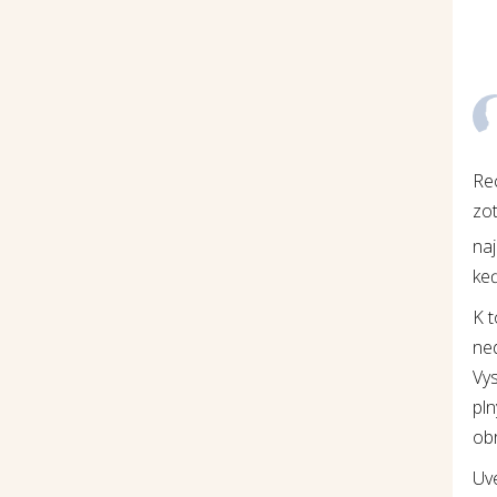
Re
zot
na
keď
K 
ne
Vys
pln
ob
Uv