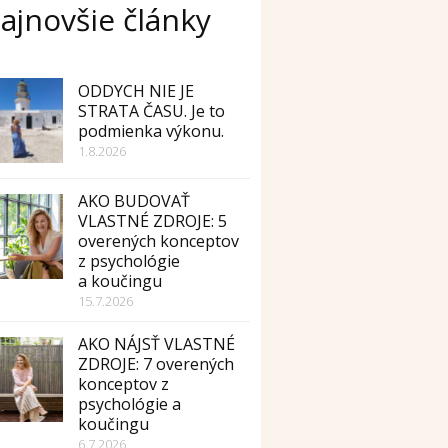
ajnovšie články
ODDYCH NIE JE
STRATA ČASU. Je to
podmienka výkonu.
1.8.2026
AKO BUDOVAŤ
VLASTNÉ ZDROJE: 5
overených konceptov
z psychológie
a koučingu
15.7.2026
AKO NÁJSŤ VLASTNÉ
ZDROJE: 7 overených
konceptov z
psychológie a
koučingu
6.7.2026