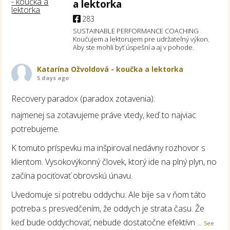
a lektorka
283
SUSTAINABLE PERFORMANCE COACHING
Koučujem a lektorujem pre udržateľný výkon.
Aby ste mohli byť úspešní a aj v pohode.
Katarína Ožvoldová - koučka a lektorka
5 days ago
Recovery paradox (paradox zotavenia):
najmenej sa zotavujeme práve vtedy, keď to najviac
potrebujeme.
K tomuto príspevku ma inšpiroval nedávny rozhovor s
klientom. Vysokovýkonný človek, ktorý ide na plný plyn, no
začína pociťovať obrovskú únavu.
Uvedomuje si potrebu oddychu. Ale bije sa v ňom táto
potreba s presvedčením, že oddych je strata času. Že
keď bude oddychovať, nebude dostatočne efektívn
...
See