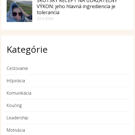
ŠKÓTSKY RECEPT NA UDRŽATEĽNÝ
VÝKON: jeho hlavná ingrediencia je
tolerancia
23.5.2026
Kategórie
Cestovanie
Inšpirácia
Komunikácia
Koučing
Leadership
Motivácia