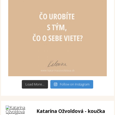
Load More...
Follow on Instagram
Katarína Ožvoldová - koučka