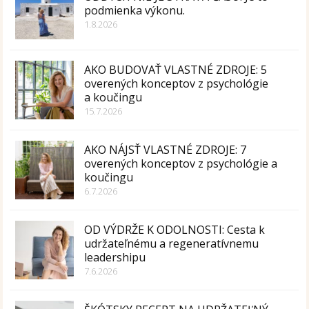
podmienka výkonu.
1.8.2026
AKO BUDOVAŤ VLASTNÉ ZDROJE: 5
overených konceptov z psychológie
a koučingu
15.7.2026
AKO NÁJSŤ VLASTNÉ ZDROJE: 7
overených konceptov z psychológie a
koučingu
6.7.2026
OD VÝDRŽE K ODOLNOSTI: Cesta k
udržateľnému a regeneratívnemu
leadershipu
7.6.2026