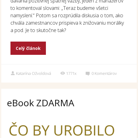
dávania pozitívnej spätnej väzby, jeden z manažérov
to komentoval slovami: „Teraz budeme všetci
namyslení.“ Potom sa rozprúdila diskusia o tom, ako
chvála zamestnancov prispieva k znižovaniu morálky
a pod. Je to skutočne tak?
Celý článok
Katarína Ožvoldová
1771x
0
Komentárov
eBook ZDARMA