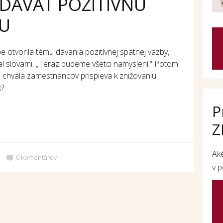
 DÁVAŤ POZITÍVNU
U
tvorila tému dávania pozitívnej spätnej väzby,
l slovami: „Teraz budeme všetci namyslení.“ Potom
o chvála zamestnancov prispieva k znižovaniu
k?
P
Z
Ak
0
Komentárov
v p