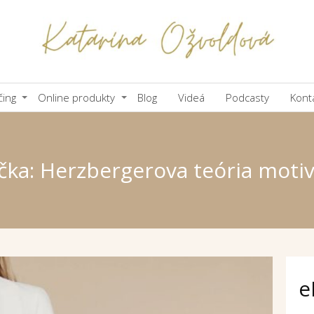
čing
Online produkty
Blog
Videá
Podcasty
Kont
čka: Herzbergerova teória motiv
e