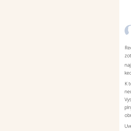
Re
zot
na
keď
K 
ne
Vys
pln
ob
Uv