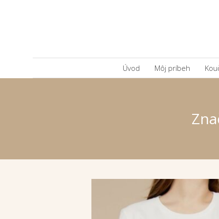
Úvod
Môj príbeh
Kou
Zna