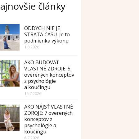
ajnovšie články
ODDYCH NIE JE
STRATA ČASU. Je to
podmienka výkonu.
1.8.2026
AKO BUDOVAŤ
VLASTNÉ ZDROJE: 5
overených konceptov
z psychológie
a koučingu
15.7.2026
AKO NÁJSŤ VLASTNÉ
ZDROJE: 7 overených
konceptov z
psychológie a
koučingu
6.7.2026