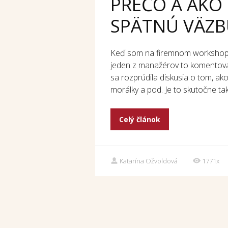
PREČO A AKO
SPÄTNÚ VÄZB
Keď som na firemnom workshope o
jeden z manažérov to komentova
sa rozprúdila diskusia o tom, ak
morálky a pod. Je to skutočne ta
Celý článok
Katarína Ožvoldová
1771x