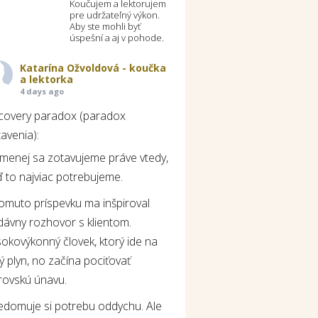
Koučujem a lektorujem
pre udržateľný výkon.
Aby ste mohli byť
úspešní a aj v pohode.
Katarína Ožvoldová - koučka
a lektorka
4 days ago
covery paradox (paradox
avenia):
jmenej sa zotavujeme práve vtedy,
 to najviac potrebujeme.
tomuto príspevku ma inšpiroval
dávny rozhovor s klientom.
okovýkonný človek, ktorý ide na
ý plyn, no začína pociťovať
rovskú únavu.
edomuje si potrebu oddychu. Ale