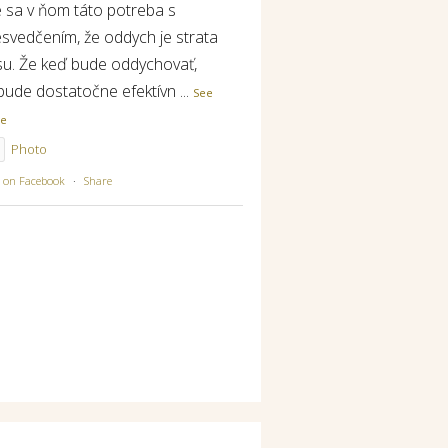
e sa v ňom táto potreba s
esvedčením, že oddych je strata
su. Že keď bude oddychovať,
bude dostatočne efektívn
...
See
re
Photo
w on Facebook
·
Share