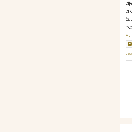
bij
pr
ča
ne
Mo
Vie