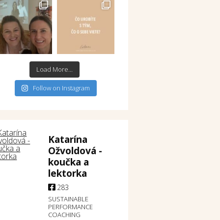
Load More...
Follow on Instagram
Katarína
Ožvoldová -
koučka a
lektorka
283
SUSTAINABLE
PERFORMANCE
COACHING