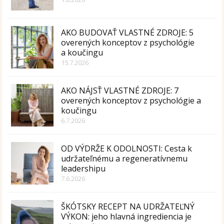
AKO BUDOVAŤ VLASTNÉ ZDROJE: 5
overených konceptov z psychológie
a koučingu
15.7.2026
AKO NÁJSŤ VLASTNÉ ZDROJE: 7
overených konceptov z psychológie a
koučingu
6.7.2026
OD VÝDRŽE K ODOLNOSTI: Cesta k
udržateľnému a regeneratívnemu
leadershipu
7.6.2026
ŠKÓTSKY RECEPT NA UDRŽATEĽNÝ
VÝKON: jeho hlavná ingrediencia je