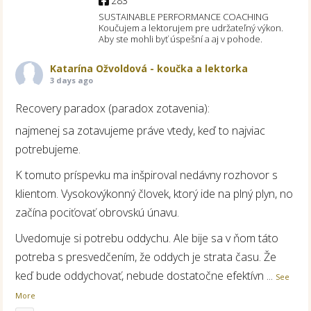
283
SUSTAINABLE PERFORMANCE COACHING
Koučujem a lektorujem pre udržateľný výkon.
Aby ste mohli byť úspešní a aj v pohode.
Katarína Ožvoldová - koučka a lektorka
3 days ago
Recovery paradox (paradox zotavenia):
najmenej sa zotavujeme práve vtedy, keď to najviac
potrebujeme.
K tomuto príspevku ma inšpiroval nedávny rozhovor s
klientom. Vysokovýkonný človek, ktorý ide na plný plyn, no
začína pociťovať obrovskú únavu.
Uvedomuje si potrebu oddychu. Ale bije sa v ňom táto
potreba s presvedčením, že oddych je strata času. Že
keď bude oddychovať, nebude dostatočne efektívn
...
See
More