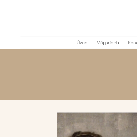
Úvod
Môj príbeh
Kou