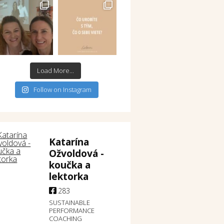
Load More...
Follow on Instagram
Katarína
Ožvoldová -
koučka a
lektorka
283
SUSTAINABLE
PERFORMANCE
COACHING