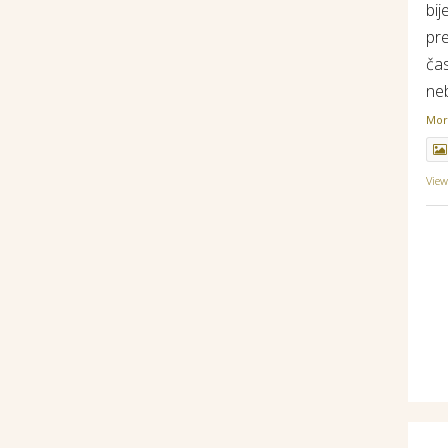
bij
pr
ča
ne
Mo
Vie