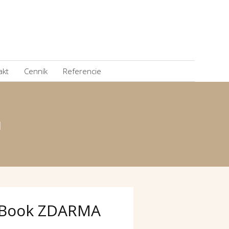
akt
Cenník
Referencie
u
Book ZDARMA