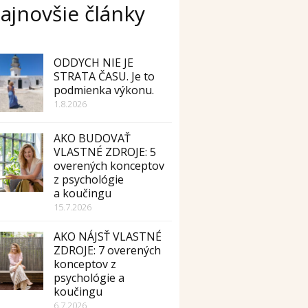
ajnovšie články
ODDYCH NIE JE
STRATA ČASU. Je to
podmienka výkonu.
1.8.2026
AKO BUDOVAŤ
VLASTNÉ ZDROJE: 5
overených konceptov
z psychológie
a koučingu
15.7.2026
AKO NÁJSŤ VLASTNÉ
ZDROJE: 7 overených
konceptov z
psychológie a
koučingu
6.7.2026