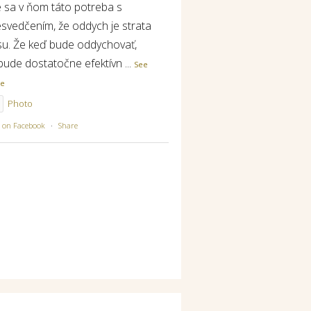
e sa v ňom táto potreba s
esvedčením, že oddych je strata
su. Že keď bude oddychovať,
bude dostatočne efektívn
...
See
re
Photo
w on Facebook
·
Share