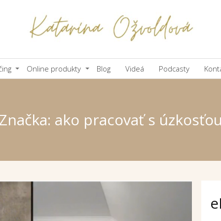
čing
Online produkty
Blog
Videá
Podcasty
Kont
Značka: ako pracovať s úzkosťo
e