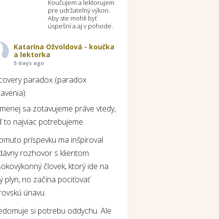
Koučujem a lektorujem
pre udržateľný výkon.
Aby ste mohli byť
úspešní a aj v pohode.
Katarína Ožvoldová - koučka
a lektorka
5 days ago
covery paradox (paradox
avenia):
jmenej sa zotavujeme práve vtedy,
 to najviac potrebujeme.
tomuto príspevku ma inšpiroval
dávny rozhovor s klientom.
okovýkonný človek, ktorý ide na
ý plyn, no začína pociťovať
rovskú únavu.
edomuje si potrebu oddychu. Ale