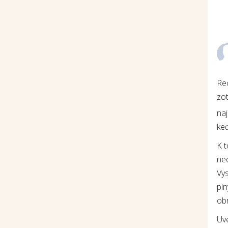
Re
zot
na
keď
K 
ne
Vys
pln
ob
Uv