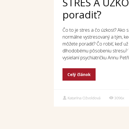
STRES A ÚZKOS
poradiť?
Čo to je stres a čo úzkosť? Ako s
normálne vystresovaný a tým, ked
môžete poradiť? Čo robiť, keď už
dlhodobému pôsobeniu stresu? T
vysielaní psychiatričku Annu Petř
Celý článok
Katarína Ožvoldová
3096x