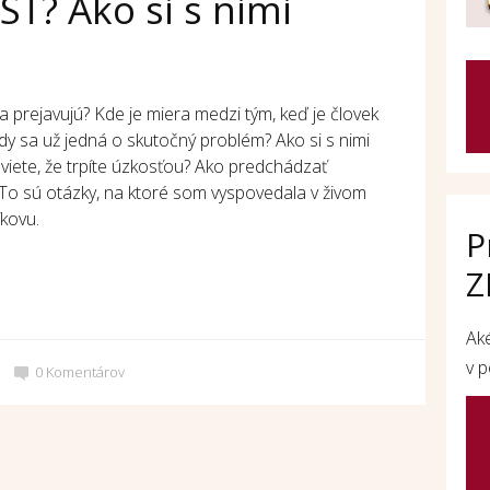
Ť? Ako si s nimi
a prejavujú? Kde je miera medzi tým, keď je človek
y sa už jedná o skutočný problém? Ako si s nimi
 viete, že trpíte úzkosťou? Ako predchádzať
o sú otázky, na ktoré som vyspovedala v živom
íkovu.
P
Z
Ak
v p
0
Komentárov