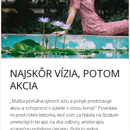
NAJSKÔR VÍZIA, POTOM
AKCIA
„Maľba pomáha vytvoriť víziu a pohyb predstavuje
akciu a schopnosť v súlade s víziou konať.“ Povedala
mi pred rokmi lektorka, keď som sa hlásila na štúdium
umeleckých terapií, na dva odbory, arteterapiu
a tanečno-pohybovú terapiu. Bola to jedna