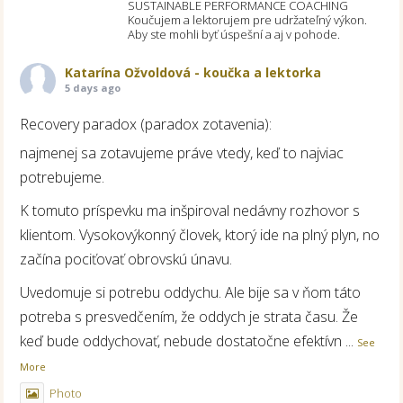
SUSTAINABLE PERFORMANCE COACHING
Koučujem a lektorujem pre udržateľný výkon.
Aby ste mohli byť úspešní a aj v pohode.
Katarína Ožvoldová - koučka a lektorka
5 days ago
Recovery paradox (paradox zotavenia):
najmenej sa zotavujeme práve vtedy, keď to najviac
potrebujeme.
K tomuto príspevku ma inšpiroval nedávny rozhovor s
klientom. Vysokovýkonný človek, ktorý ide na plný plyn, no
začína pociťovať obrovskú únavu.
Uvedomuje si potrebu oddychu. Ale bije sa v ňom táto
potreba s presvedčením, že oddych je strata času. Že
keď bude oddychovať, nebude dostatočne efektívn
...
See
More
Photo