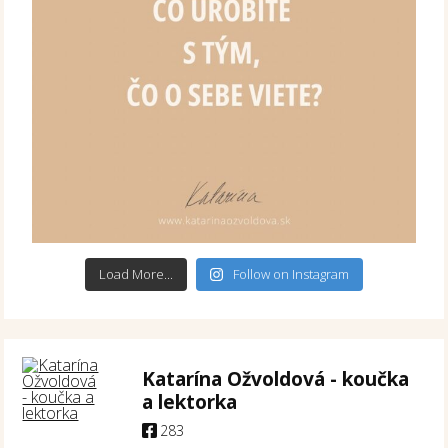
Load More...
Follow on Instagram
Katarína Ožvoldová - koučka
a lektorka
283