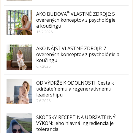
AKO BUDOVAŤ VLASTNÉ ZDROJE: 5
overených konceptov z psychológie
a koučingu
15.7.2026
AKO NÁJSŤ VLASTNÉ ZDROJE: 7
overených konceptov z psychológie a
koučingu
6.7.2026
OD VÝDRŽE K ODOLNOSTI: Cesta k
udržateľnému a regeneratívnemu
leadershipu
7.6.2026
ŠKÓTSKY RECEPT NA UDRŽATEĽNÝ
VÝKON: jeho hlavná ingrediencia je
tolerancia