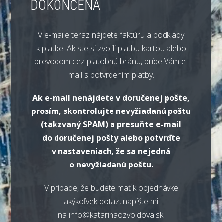
DOKONČENÁ
V e-maile teraz nájdete faktúru a podklady
k platbe. Ak ste si zvolili platbu kartou alebo
prevodom cez platobnú bránu, príde Vám e-
mail s potvrdením platby.
Ak e-mail nenájdete v doručenej pošte,
prosím, skontrolujte nevyžiadanú poštu
(takzvaný SPAM) a presuňte e-mail
do doručenej pošty alebo potvrďte
v nastaveniach, že sa nejedná
o nevyžiadanú poštu.
V prípade, že budete mať k objednávke
akýkoľvek dotaz, napíšte mi
na info@katarinaozvoldova.sk.